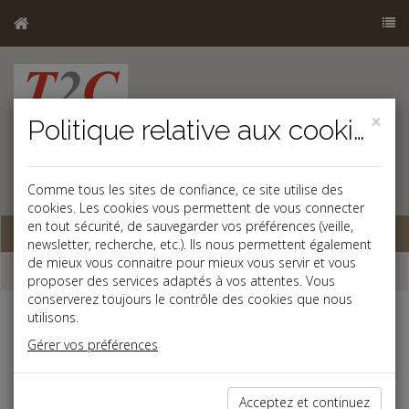
×
Politique relative aux cookies
Comme tous les sites de confiance, ce site utilise des
cookies. Les cookies vous permettent de vous connecter
en tout sécurité, de sauvegarder vos préférences (veille,
Base documentaire
newsletter, recherche, etc.). Ils nous permettent également
de mieux vous connaitre pour mieux vous servir et vous
Dépêches
proposer des services adaptés à vos attentes. Vous
conserverez toujours le contrôle des cookies que nous
utilisons.
j
a
b
Gérer vos préférences
Social, Paye
Date: 2025-01-27
SORTIE PROGRESSIVE DE DFS : LES TAUX 2025
Acceptez et continuez