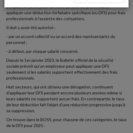
L'employeur peut, pour une liste précise de professions,
appliquer une déduction forfaitaire spécifique (ou DFS) pour frais
professionnels à l'assiette des cotisations.
Il doit y avoir été autorisé :
- par un accord collectif ou un accord des représentants du
personnel ;
- à défaut, par chaque salarié concerné.
Depuis le 1er janvier 2023, le Bulletin officiel de la sécurité
sociale prévoit qu'un employeur peut appliquer une DFS
seulement si les salariés supportent effectivement des frais
professionnels.
Huit secteurs, qui ont obtenu une dérogation, continuent
d'appliquer leur DFS pendant encore plusieurs années même si
leurs salariés ne supportent aucun frais. En contrepartie, le taux
de leur déduction fait l'objet d'une réduction progressive jusqu'à
sa suppression.
On trouve dans le BOSS, pour chacune de ces catégories, le taux
de la DFS pour 2025 :