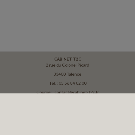
CABINET T2C
2 rue du Colonel Picard
33400 Talence
Tél. : 05 56 84 02 00
Courriel : contact@cabinet-t2c.fr
ACCUEIL
PLAN
MENTIONS LÉGALES
CONTACT