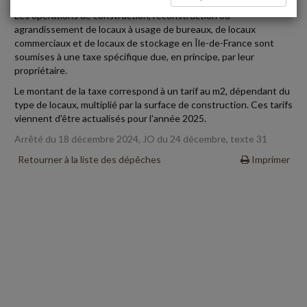
Les opérations de construction, reconstruction ou
agrandissement de locaux à usage de bureaux, de locaux
commerciaux et de locaux de stockage en Île-de-France sont
soumises à une taxe spécifique due, en principe, par leur
propriétaire.
Le montant de la taxe correspond à un tarif au m2, dépendant du
type de locaux, multiplié par la surface de construction. Ces tarifs
viennent d'être actualisés pour l'année 2025.
Arrêté du 18 décembre 2024, JO du 24 décembre, texte 31
Retourner à la liste des dépêches
Imprimer