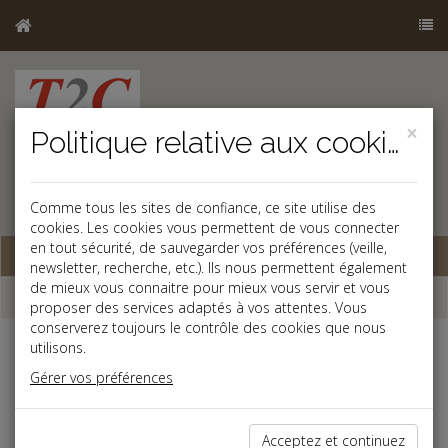
×
Politique relative aux cookies
Comme tous les sites de confiance, ce site utilise des
cookies. Les cookies vous permettent de vous connecter
en tout sécurité, de sauvegarder vos préférences (veille,
Base documentaire
newsletter, recherche, etc.). Ils nous permettent également
de mieux vous connaitre pour mieux vous servir et vous
Dépêches
proposer des services adaptés à vos attentes. Vous
conserverez toujours le contrôle des cookies que nous
utilisons.
j
a
b
Gérer vos préférences
Fiscal TPE
Date: 2025-01-29
CRÉATION DE CERTAINS LOCAUX EN IDF
Acceptez et continuez