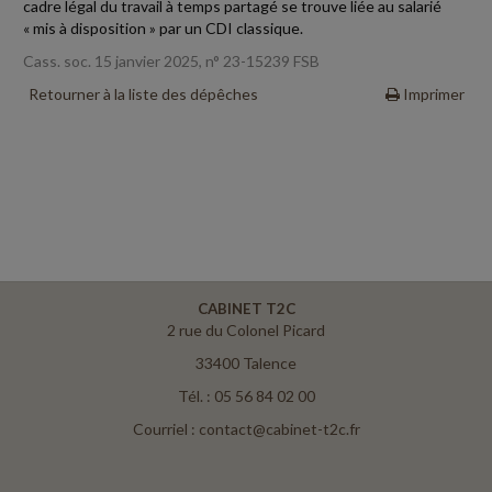
cadre légal du travail à temps partagé se trouve liée au salarié
« mis à disposition » par un CDI classique.
Cass. soc. 15 janvier 2025, n° 23-15239 FSB
Retourner à la liste des dépêches
Imprimer
CABINET T2C
2 rue du Colonel Picard
33400 Talence
Tél. : 05 56 84 02 00
Courriel : contact@cabinet-t2c.fr