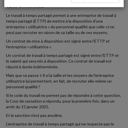
TEMPS PARTAGÉ
Le travail à temps partagé permet à une entreprise de travail à
temps partagé (ETTP) de mettre à la disposition d'une
entreprise « utilisatrice » du personnel qualifié que celle-ci ne
peut pas recruter en raison de sa taille ou de ses moyens.
Un contrat de mise à disposition est signé entre l'ETTP et
l'entreprise « utilisatrice ».
Un contrat de travail à temps partagé est signé entre l'ETTP et
le salarié qui sera mis à disposition. Ce contrat de travail est
réputé à durée indéterminée.
Mais que se passe-t-il si la taille et les moyens de l'entreprise
utilisatrice lui permettent, en fait, de recruter elle-même un
personnel qualifié ?
Si le code du travail ne permet pas de répondre à cette question,
la Cour de cassation a répondu, pour la première fois, dans un
arrêt du 15 janvier 2025.
Et la sanction n'est pas anodine.
L'entreprise de travail à temps partagé qui ne respecte pas le