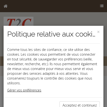
×
Politique relative aux cookies
Comme tous les sites de confiance, ce site utilise des
cookies. Les cookies vous permettent de vous connecter
en tout sécurité, de sauvegarder vos préférences (veille,
Base documentaire
newsletter, recherche, etc.). Ils nous permettent également
de mieux vous connaitre pour mieux vous servir et vous
Dépêches
proposer des services adaptés à vos attentes. Vous
conserverez toujours le contrôle des cookies que nous
utilisons.
j
a
b
Gérer vos préférences
Social
Date: 2025-01-31
RESPECTER LE CADRE DU CONTRAT DE TRAVAIL À
Acceptez et continuez