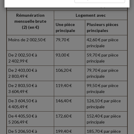
Méthode de l'évaluation forfaitaire (1)
Rémunération
Logement avec
mensuelle brute
Une pièce
Plusieurs pièces
(2) (en €)
principale
principales
Moins de 2 002,50 €
79,70 €
42,60 € par pièce
principale
De 2 002,50 € à
93,00 €
59,70 € par pièce
2 402,99 €
principale
De 2 403,00 € à
106,20 €
79,70 € par pièce
2 803,49 €
principale
De 2 803,50 € à
119,40 €
99,50 € par pièce
3 604,49 €
principale
De 3 604,50 € à
146,40 €
126,10 € par pièce
4 405,49 €
principale
De 4 405,50 € à
172,60 €
152,40 € par pièce
5 206,49 €
principale
De 5 206,50 € à
199,40 €
185,70 € par pièce