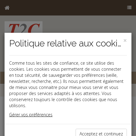
×
Politique relative aux cookies
Comme tous les sites de confiance, ce site utilise des
cookies. Les cookies vous permettent de vous connecter
en tout sécurité, de sauvegarder vos préférences (veille,
Base documentaire
newsletter, recherche, etc.). Ils nous permettent également
de mieux vous connaitre pour mieux vous servir et vous
La paye
proposer des services adaptés à vos attentes. Vous
conserverez toujours le contrôle des cookies que nous
utilisons.
- Avantage en nature logement 2026 -
Gérer vos préférences
Méthode de l'évaluation réelle (1)
Valeur locative servant à l'établissement de la taxe d'habitation
+ valeur réelle des avantages accessoires
Acceptez et continuez