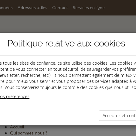
onnées
Adresses utiles
Contact
Services en ligne
Politique relative aux cookies
ous les sites de confiance, ce site utilise des cookies. Les cookies 
tent de vous connecter en tout sécurité, de sauvegarder vos préfére
, newsletter, recherche, etc.). Ils nous permettent également de mieux 
tre pour mieux vous servir et vous proposer des services adaptés à v
s. Vous conserverez toujours le contrôle des cookies que nous utiliso
du site
vos préférences
ccueil
Acceptez et cont
ite du cabinet
Accueil
Qui sommes-nous ?