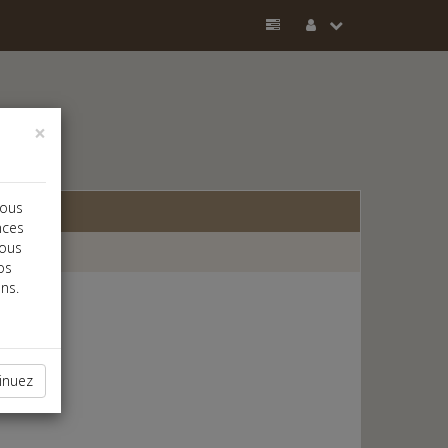
×
vous
nces
vous
os
ns.
inuez