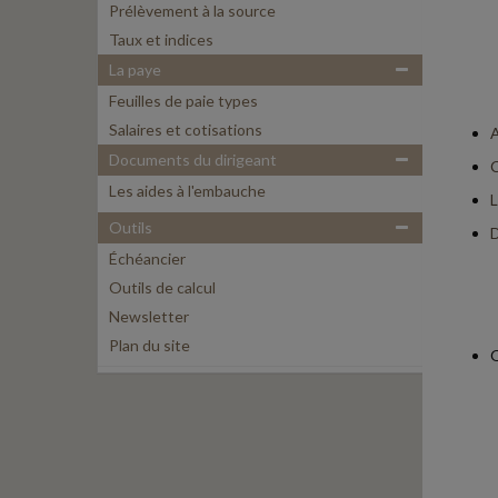
Prélèvement à la source
Taux et indices
La paye
Feuilles de paie types
Salaires et cotisations
A
Documents du dirigeant
C
Les aides à l'embauche
L
Outils
D
Échéancier
Outils de calcul
Newsletter
Plan du site
O