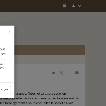
×
vous
nces
vous
os
ns.
j
a
b
inuez
ptions (mariages, fêtes, etc.) et propose, en
l'issue duquel le vérificateur soumet au taux normal de
es hébergements pour lesquelles la société avait