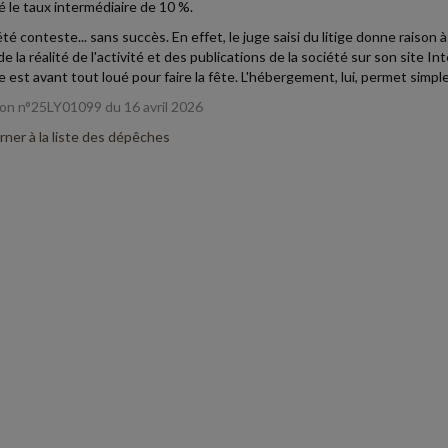
é le taux intermédiaire de 10 %.
té conteste... sans succès. En effet, le juge saisi du litige donne raison à
de la réalité de l'activité et des publications de la société sur son site I
 est avant tout loué pour faire la fête. L'hébergement, lui, permet simp
n n°25LY01099 du 16 avril 2026
ner à la liste des dépêches