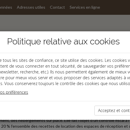
onnées
Adresses utiles
Contact
Services en ligne
Politique relative aux cookies
ous les sites de confiance, ce site utilise des cookies. Les cookies 
tent de vous connecter en tout sécurité, de sauvegarder vos préfére
s
, newsletter, recherche, etc.). Ils nous permettent également de mieux 
tre pour mieux vous servir et vous proposer des services adaptés à v
s. Vous conserverez toujours le contrôle des cookies que nous utiliso
 TPE
vos préférences
2026-05-12
ION DE DOMAINE ET TVA
Acceptez et cont
iété exploite un ancien corps de ferme dans lequel elle organise des réce
ent, des hébergements sur place. Elle fait l'objet d'un contrôle fiscal à 
20 % l'ensemble des recettes de location des espaces de réception et d