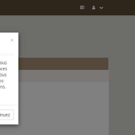
×
vous
nces
vous
os
ns.
inuez