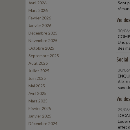
Avril 2026
Sont p
rémuné
Mars 2026
Février 2026
Vie des
Janvier 2026
30/06
Décembre 2025
COMP
Novembre 2025
Une pu
Octobre 2025
des ma
Septembre 2025
Social
Août 2025
30/06
Juillet 2025
ENQUÊ
Juin 2025
À la s
Mai 2025
sanctio
Avril 2025
Vie des
Mars 2025
Février 2025
29/06
LOCAL
Janvier 2025
Louer u
Décembre 2024
effet dé