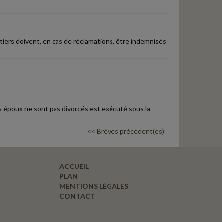
iers doivent, en cas de réclamations, être indemnisés
es époux ne sont pas divorcés est exécuté sous la
<< Brèves précédent(es)
ACCUEIL
PLAN
MENTIONS LÉGALES
CONTACT