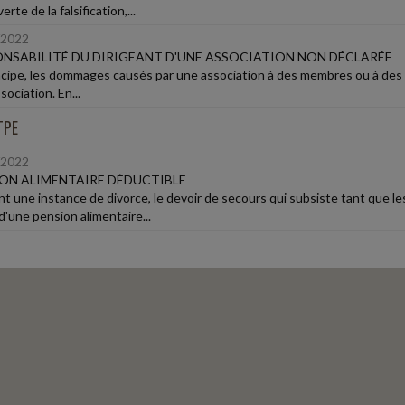
rte de la falsification,...
/2022
NSABILITÉ DU DIRIGEANT D'UNE ASSOCIATION NON DÉCLARÉE
ncipe, les dommages causés par une association à des membres ou à des t
ssociation. En...
TPE
/2022
ON ALIMENTAIRE DÉDUCTIBLE
t une instance de divorce, le devoir de secours qui subsiste tant que l
d'une pension alimentaire...