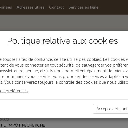
onnées
Adresses utiles
Contact
Services en ligne
Politique relative aux cookies
ous les sites de confiance, ce site utilise des cookies. Les cookies 
tent de vous connecter en tout sécurité, de sauvegarder vos préfére
s
, newsletter, recherche, etc.). Ils nous permettent également de mieux 
tre pour mieux vous servir et vous proposer des services adaptés à v
s. Vous conserverez toujours le contrôle des cookies que nous utiliso
 des dernières dépêches
vos préférences
TPE
Acceptez et cont
/2022
T D'IMPÔT RECHERCHE