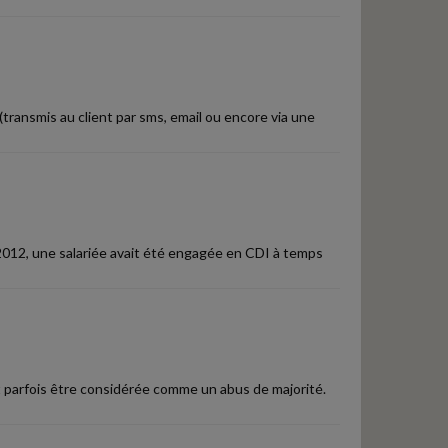
(transmis au client par sms, email ou encore via une
2012, une salariée avait été engagée en CDI à temps
t parfois être considérée comme un abus de majorité.