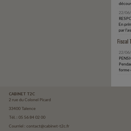
découve
22/06
RESPO
En pri
par l'a
Fiscal 
22/06
PENSI
Pendan
forme 
CABINET T2C
2 rue du Colonel Picard
33400 Talence
Tél. : 05 56 84 02 00
Courriel : contact@cabinet-t2c.fr