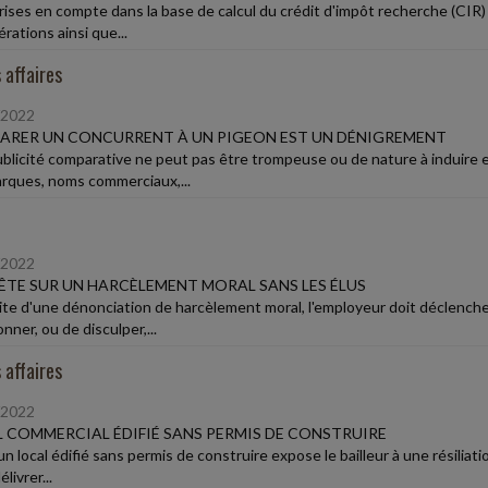
rises en compte dans la base de calcul du crédit d'impôt recherche (CIR) 
rations ainsi que...
 affaires
/2022
ARER UN CONCURRENT À UN PIGEON EST UN DÉNIGREMENT
blicité comparative ne peut pas être trompeuse ou de nature à induire en
rques, noms commerciaux,...
/2022
TE SUR UN HARCÈLEMENT MORAL SANS LES ÉLUS
uite d'une dénonciation de harcèlement moral, l'employeur doit déclench
nner, ou de disculper,...
 affaires
/2022
 COMMERCIAL ÉDIFIÉ SANS PERMIS DE CONSTRUIRE
n local édifié sans permis de construire expose le bailleur à une résiliatio
livrer...