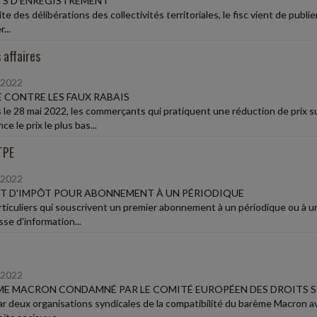
TS D'ENREGISTREMENT
ite des délibérations des collectivités territoriales, le fisc vient de publie
...
 affaires
/2022
 CONTRE LES FAUX RABAIS
 le 28 mai 2022, les commerçants qui pratiquent une réduction de prix s
ce le prix le plus bas...
TPE
/2022
T D'IMPÔT POUR ABONNEMENT À UN PÉRIODIQUE
rticuliers qui souscrivent un premier abonnement à un périodique ou à un
se d'information...
/2022
ME MACRON CONDAMNÉ PAR LE COMITÉ EUROPÉEN DES DROITS 
par deux organisations syndicales de la compatibilité du barème Macron 