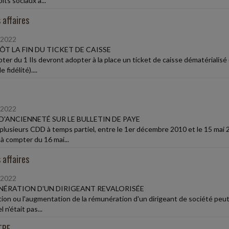
its sociaux a...
 affaires
/2022
ÔT LA FIN DU TICKET DE CAISSE
ter du 1 Ils devront adopter à la place un ticket de caisse dématérialisé 
 fidélité)....
/2022
D'ANCIENNETÉ SUR LE BULLETIN DE PAYE
plusieurs CDD à temps partiel, entre le 1er décembre 2010 et le 15 mai 
 à compter du 16 mai...
 affaires
/2022
ÉRATION D'UN DIRIGEANT REVALORISÉE
ation ou l'augmentation de la rémunération d'un dirigeant de société peu
l n'était pas...
TPE