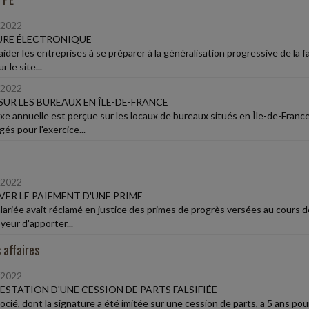
/2022
URE ÉLECTRONIQUE
aider les entreprises à se préparer à la généralisation progressive de la 
r le site...
/2022
SUR LES BUREAUX EN ÎLE-DE-FRANCE
xe annuelle est perçue sur les locaux de bureaux situés en Île-de-Franc
és pour l'exercice...
/2022
ER LE PAIEMENT D'UNE PRIME
lariée avait réclamé en justice des primes de progrès versées au cours de
yeur d'apporter...
 affaires
/2022
STATION D'UNE CESSION DE PARTS FALSIFIÉE
ocié, dont la signature a été imitée sur une cession de parts, a 5 ans po