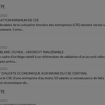
TPE
/2022
ATION MINIMUM DE CFE
devables de la cotisation foncière des entreprises (CFE) doivent verser un
ssement. Cette...
/2022
BLANC OU NUL : UN DROIT INALIÉNABLE
 cadre d'un litige relatif à un référendum de validation d'un accord collec
 pas prévu...
/2022
 D'ALERTE ÉCONOMIQUE AUX MAINS DU CSE CENTRAL
e le CSE d'une entreprise d'au moins 50 salariés a connaissance de faits
ion économique de...
TPE
/2022