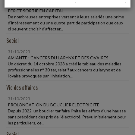
31/10/2023
PER ET SORTIE EN CAPITAL
De nombreuses entreprises versent à leurs salariés une prime
d'intéressement ou une quote-part de participation que ceux-
ci peuvent choisir d'affecter...
Social
31/10/2023
AMIANTE : CANCERS DU LARYNX ET DES OVAIRES
Un décret du 14 octobre 2023 a créé le tableau des maladies
professionnelles n° 30 ter, relatif aux cancers du larynx et de
l'ovaire provoqués par l'inhalation...
Vie des affaires
31/10/2023
PROLONGATION DU BOUCLIER ÉLECTRICITÉ
Depuis 2022, un bouclier tarifaire limite les effets d'une hausse
sans précédent des prix de l'électricité. Prévu initialement pour
les particuliers, ce...
Social