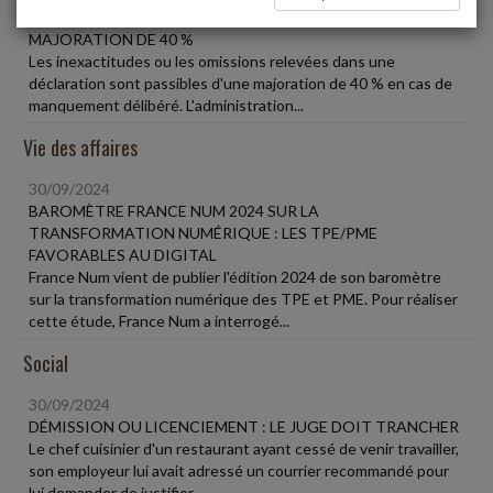
30/09/2024
MAJORATION DE 40 %
Les inexactitudes ou les omissions relevées dans une
déclaration sont passibles d'une majoration de 40 % en cas de
manquement délibéré. L'administration...
Vie des affaires
30/09/2024
BAROMÈTRE FRANCE NUM 2024 SUR LA
TRANSFORMATION NUMÉRIQUE : LES TPE/PME
FAVORABLES AU DIGITAL
France Num vient de publier l'édition 2024 de son baromètre
sur la transformation numérique des TPE et PME. Pour réaliser
cette étude, France Num a interrogé...
Social
30/09/2024
DÉMISSION OU LICENCIEMENT : LE JUGE DOIT TRANCHER
Le chef cuisinier d'un restaurant ayant cessé de venir travailler,
son employeur lui avait adressé un courrier recommandé pour
lui demander de justifier...