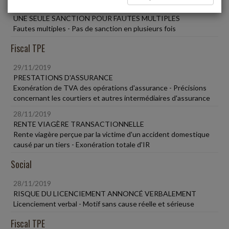
29/11/2019
UNE SEULE SANCTION POUR FAUTES MULTIPLES
Fautes multiples - Pas de sanction en plusieurs fois
Fiscal TPE
29/11/2019
PRESTATIONS D'ASSURANCE
Exonération de TVA des opérations d'assurance - Précisions
concernant les courtiers et autres intermédiaires d'assurance
28/11/2019
RENTE VIAGÈRE TRANSACTIONNELLE
Rente viagère perçue par la victime d'un accident domestique
causé par un tiers - Exonération totale d'IR
Social
28/11/2019
RISQUE DU LICENCIEMENT ANNONCÉ VERBALEMENT
Licenciement verbal - Motif sans cause réelle et sérieuse
Fiscal TPE