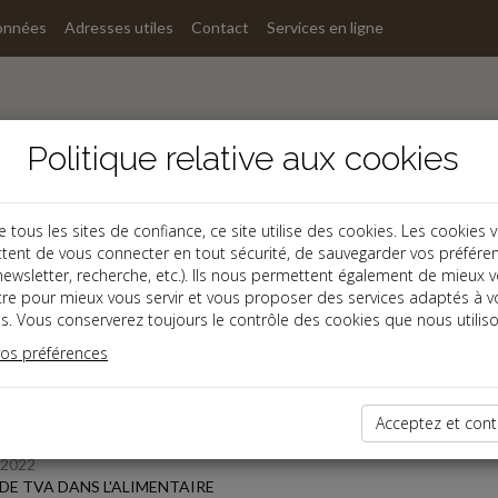
onnées
Adresses utiles
Contact
Services en ligne
Politique relative aux cookies
ous les sites de confiance, ce site utilise des cookies. Les cookies 
tent de vous connecter en tout sécurité, de sauvegarder vos préfére
s
, newsletter, recherche, etc.). Ils nous permettent également de mieux 
tre pour mieux vous servir et vous proposer des services adaptés à v
s. Vous conserverez toujours le contrôle des cookies que nous utiliso
 des dernières dépêches
vos préférences
TPE
Acceptez et cont
/2022
DE TVA DANS L'ALIMENTAIRE