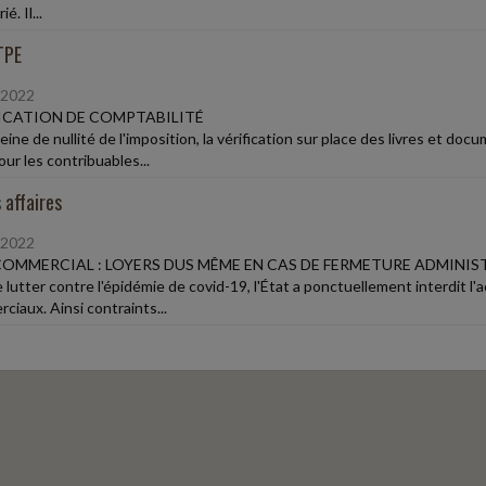
ié. Il...
TPE
/2022
ICATION DE COMPTABILITÉ
eine de nullité de l'imposition, la vérification sur place des livres et 
ur les contribuables...
 affaires
/2022
COMMERCIAL : LOYERS DUS MÊME EN CAS DE FERMETURE ADMINIS
e lutter contre l'épidémie de covid-19, l'État a ponctuellement interdit l
ciaux. Ainsi contraints...