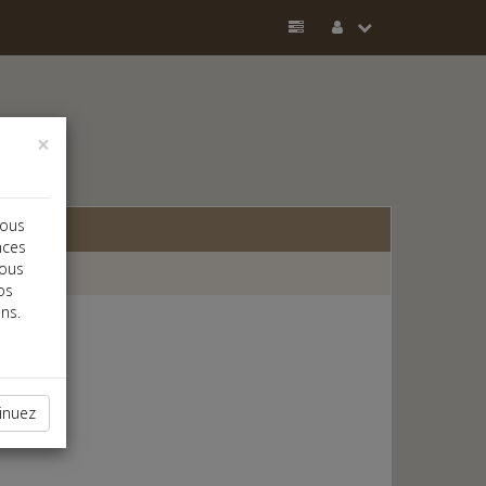
×
vous
nces
vous
os
ns.
inuez