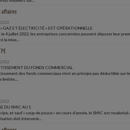
nus mobiliers sur...
 affaires
/2022
E « GAZ ET ÉLECTRICITÉ » EST OPÉRATIONNELLE
 le 4 juillet 2022, les entreprises concernées peuvent déposer leur premiè
 la mise...
TPE
/2022
TISSEMENT DU FONDS COMMERCIAL
tissement des fonds commerciaux n'est en principe pas déductible sur le p
 limitée,...
/2022
E DU SMIC AU 1
ncipe, et sauf « coup de pouce » en cours d'année, le SMIC est revalorisé
isation doit intervenir...
 affaires