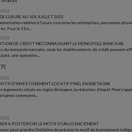
/2022
DE L'USURE AU 1ER JUILLET 2022
lementation relative à l'usure concerne les entreprises, personnes phy
es. Pour le 3 En...
/2022
ATION DE CRÉDIT MÉCONNAISSANT LE MONOPOLE BANCAIRE
tu du monopole bancaire, seuls les établissements de crédit peuvent eff
utant, une opération...
TPE
/2022
SITIF D'INVESTISSEMENT LOCATIF PINEL EN BRETAGNE
es logements situés en région Bretagne, la réduction d'impôt Pinel s'app
ertaines communes...
/2022
SER A POSTERIORI LE MOTIF D'UN LICENCIEMENT
yeur peut prendre l'initiative de préciser le motif de licenciement indiq