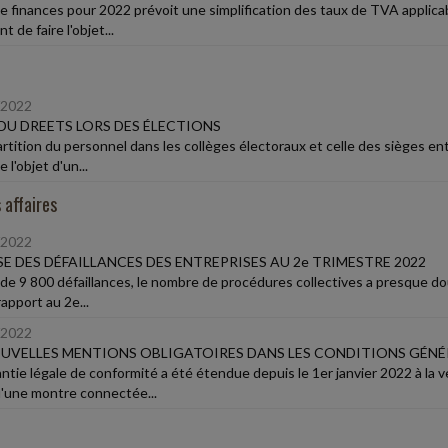
 de finances pour 2022 prévoit une simplification des taux de TVA applic
t de faire l'objet...
/2022
DU DREETS LORS DES ÉLECTIONS
artition du personnel dans les collèges électoraux et celle des sièges en
e l'objet d'un...
 affaires
/2022
E DES DÉFAILLANCES DES ENTREPRISES AU 2e TRIMESTRE 2022
 de 9 800 défaillances, le nombre de procédures collectives a presque d
apport au 2e...
/2022
UVELLES MENTIONS OBLIGATOIRES DANS LES CONDITIONS GÉNÉR
antie légale de conformité a été étendue depuis le 1er janvier 2022 à 
u'une montre connectée...