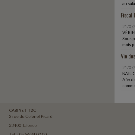
au salar
Fiscal 
21/07
VÉRIF
Sous p
mois po
Vie des
21/07
BAIL 
Afin d
commer
CABINET T2C
2 rue du Colonel Picard
33400 Talence
Tél. : 05 56 84 02 00