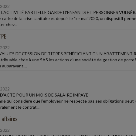
/2022
E L'ACTIVITÉ PARTIELLE GARDE D'ENFANTS ET PERSONNES VULNÉ
 cadre de la crise sanitaire et depuis le 1er mai 2020, un dispositif permet
er chez...
TPE
/2022
VALUES DE CESSION DE TITRES BÉNÉFICIANT D'UN ABATTEMENT
ribuable cède à une SAS les actions d'une société de gestion de portefeui
 auparavant....
/2022
 D'ACTE POUR UN MOIS DE SALAIRE IMPAYÉ
arié qui considère que l'employeur ne respecte pas ses obligations peut «
ralement le contrat...
 affaires
/2022