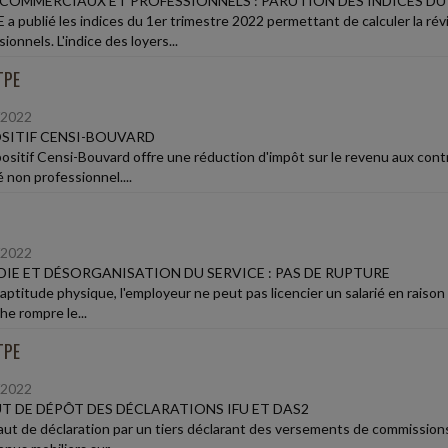
COMMERCIAUX ET PROFESSIONNELS : PARUTION DES INDICES DU 
E a publié les indices du 1er trimestre 2022 permettant de calculer la ré
ionnels. L'indice des loyers...
TPE
/2022
SITIF CENSI-BOUVARD
positif Censi-Bouvard offre une réduction d'impôt sur le revenu aux contr
 non professionnel....
/2022
IE ET DÉSORGANISATION DU SERVICE : PAS DE RUPTURE
naptitude physique, l'employeur ne peut pas licencier un salarié en raison
he rompre le...
TPE
/2022
T DE DÉPÔT DES DÉCLARATIONS IFU ET DAS2
aut de déclaration par un tiers déclarant des versements de commission