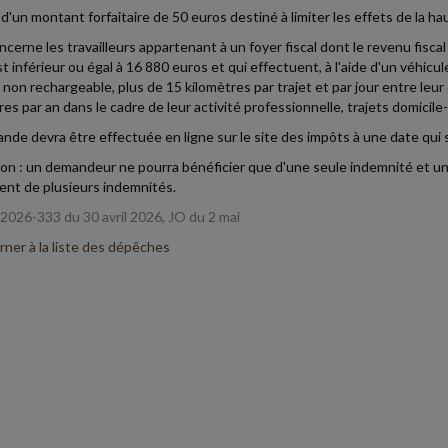
it d'un montant forfaitaire de 50 euros destiné à limiter les effets de la 
ncerne les travailleurs appartenant à un foyer fiscal dont le revenu fisca
t inférieur ou égal à 16 880 euros et qui effectuent, à l'aide d'un véhicu
 non rechargeable, plus de 15 kilomètres par trajet et par jour entre leur d
es par an dans le cadre de leur activité professionnelle, trajets domicile-t
nde devra être effectuée en ligne sur le site des impôts à une date qui s
on : un demandeur ne pourra bénéficier que d'une seule indemnité et un
nt de plusieurs indemnités.
2026-333 du 30 avril 2026, JO du 2 mai
ner à la liste des dépêches