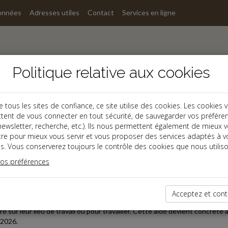
onnées
Adresses utiles
Contact
Services en ligne
Politique relative aux cookies
ous les sites de confiance, ce site utilise des cookies. Les cookies 
tent de vous connecter en tout sécurité, de sauvegarder vos préfére
s
, newsletter, recherche, etc.). Ils nous permettent également de mieux 
tre pour mieux vous servir et vous proposer des services adaptés à v
s. Vous conserverez toujours le contrôle des cookies que nous utiliso
vos préférences
2026-05-13
UROS D'AIDE CARBURANT POUR LES « GRANDS ROULEUR
Acceptez et cont
vril 2026, le Premier ministre a annoncé une aide ciblée à destination des 
e sur leur lieu de travail ou pour travailler. Cette aide devient concrète 
 2026.