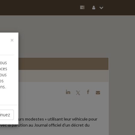
×
vous
nces
vous
os
ns.
j
a
b
S »
inuez
« travailleurs modestes » utilisant leur véhicule pour
avec la parution au Journal officiel d'un décret du