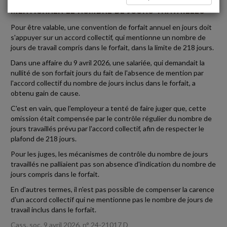
MENTIONNER LE NOMBRE DE JOURS TRAVAILLÉS
Pour être valable, une convention de forfait annuel en jours doit
s'appuyer sur un accord collectif, qui mentionne un nombre de
jours de travail compris dans le forfait, dans la limite de 218 jours.
Dans une affaire du 9 avril 2026, une salariée, qui demandait la
nullité de son forfait jours du fait de l'absence de mention par
l'accord collectif du nombre de jours inclus dans le forfait, a
obtenu gain de cause.
C'est en vain, que l'employeur a tenté de faire juger que, cette
omission était compensée par le contrôle régulier du nombre de
jours travaillés prévu par l'accord collectif, afin de respecter le
plafond de 218 jours.
Pour les juges, les mécanismes de contrôle du nombre de jours
travaillés ne palliaient pas son absence d'indication du nombre de
jours compris dans le forfait.
En d'autres termes, il n'est pas possible de compenser la carence
d'un accord collectif qui ne mentionne pas le nombre de jours de
travail inclus dans le forfait.
Cass. soc. 9 avril 2026, n° 24-21017 D