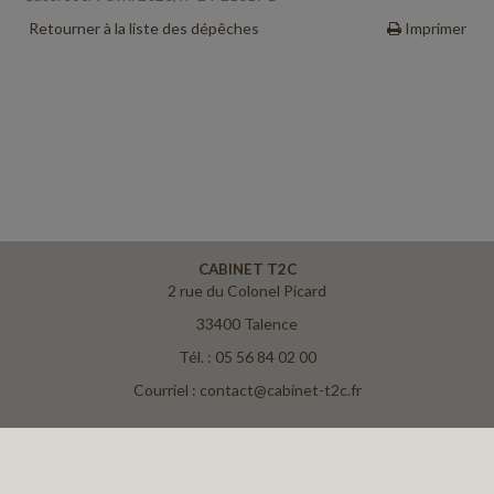
Retourner à la liste des dépêches
Imprimer
CABINET T2C
2 rue du Colonel Picard
33400 Talence
Tél. : 05 56 84 02 00
Courriel : contact@cabinet-t2c.fr
ACCUEIL