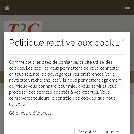
×
Politique relative aux cookies
Comme tous les sites de confiance, ce site utilise des
cookies. Les cookies vous permettent de vous connecter
en tout sécurité, de sauvegarder vos préférences (veille,
Base documentaire
newsletter, recherche, etc.). Ils nous permettent également
de mieux vous connaitre pour mieux vous servir et vous
Dépêches
proposer des services adaptés à vos attentes. Vous
conserverez toujours le contrôle des cookies que nous
utilisons.
j
a
b
Gérer vos préférences
Social
Date: 2026-05-22
FORFAIT JOURS : L'ACCORD COLLECTIF DOIT
Acceptez et continuez