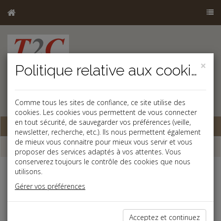
×
Politique relative aux cookies
Comme tous les sites de confiance, ce site utilise des
cookies. Les cookies vous permettent de vous connecter
en tout sécurité, de sauvegarder vos préférences (veille,
Base documentaire
newsletter, recherche, etc.). Ils nous permettent également
de mieux vous connaitre pour mieux vous servir et vous
Dépêches
proposer des services adaptés à vos attentes. Vous
conserverez toujours le contrôle des cookies que nous
utilisons.
j
a
b
Gérer vos préférences
Fiscal TPE
Date: 2026-05-28
TAXE SUR LES PETITS COLIS
Acceptez et continuez