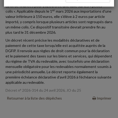
La loi de finances pour 2026 a créé une taxe sur les « petits
er
colis ». Applicable depuis le 1
mars 2026 aux importations d'une
valeur inférieure à 150 euros, elle s'élève à 2 euros par article
importé, y compris lorsque plusieurs articles sont regroupés dans
un même colis. Ce dispositif transitoire devrait prendre fin au
plus tard le 31 décembre 2026.
Un décret récent précise les modalités déclaratives et de
paiement de cette taxe lorsqu'elle est acquittée auprès de la
DGFiP. Il renvoie aux règles de droit commun pour la déclaration
et le paiement des taxes sur les biens et services, qui dépendent
du régime de TVA du redevable, avec toutefois une déclaration
mensuelle obligatoire pour les redevables normalement soumis à
une périodicité annuelle. Le décret reporte également la
première échéance déclarative d'avril 2026 à l'échéance suivante
applicable au redevable.
Décret n° 2026-314 du 24 avril 2026, JO du 25
Retourner à la liste des dépêches
Imprimer