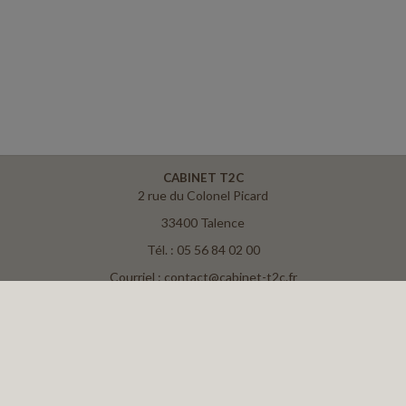
CABINET T2C
2 rue du Colonel Picard
33400 Talence
Tél. : 05 56 84 02 00
Courriel : contact@cabinet-t2c.fr
ACCUEIL
PLAN
MENTIONS LÉGALES
CONTACT