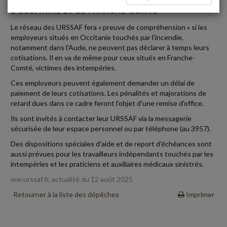
D'OCCITANIE ET DE FRANCHE-COMTÉ
Le réseau des URSSAF fera « preuve de compréhension » si les
employeurs situés en Occitanie touchés par l'incendie,
notamment dans l'Aude, ne peuvent pas déclarer à temps leurs
cotisations. Il en va de même pour ceux situés en Franche-
Comté, victimes des intempéries.
Ces employeurs peuvent également demander un délai de
paiement de leurs cotisations. Les pénalités et majorations de
retard dues dans ce cadre feront l'objet d'une remise d'office.
Ils sont invités à contacter leur URSSAF via la messagerie
sécurisée de leur espace personnel ou par téléphone (au 3957).
Des dispositions spéciales d'aide et de report d'échéances sont
aussi prévues pour les travailleurs indépendants touchés par les
intempéries et les praticiens et auxiliaires médicaux sinistrés.
ww.urssaf.fr, actualité du 12 août 2025
Retourner à la liste des dépêches
Imprimer