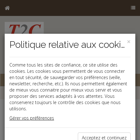
×
Politique relative aux cookies
Comme tous les sites de confiance, ce site utilise des
cookies. Les cookies vous permettent de vous connecter
en tout sécurité, de sauvegarder vos préférences (veille,
Base documentaire
newsletter, recherche, etc.). Ils nous permettent également
de mieux vous connaitre pour mieux vous servir et vous
Dépêches
proposer des services adaptés à vos attentes. Vous
conserverez toujours le contrôle des cookies que nous
utilisons.
j
a
b
Gérer vos préférences
Social, Paye
Date: 2025-09-03
L'URSSAF EN SOUTIEN DES PROFESSIONNELS
Acceptez et continuez