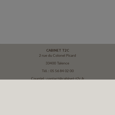
CABINET T2C
2 rue du Colonel Picard
33400 Talence
Tél. : 05 56 84 02 00
Courriel : contact@cabinet-t2c.fr
ACCUEIL
PLAN
MENTIONS LÉGALES
CONTACT