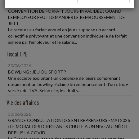
30/06/2026
CONVENTION DE FORFAIT JOURS INVALIDÉE : QUAND
L'EMPLOYEUR PEUT DEMANDER LE REMBOURSEMENT DE
JRTT
Le recours au forfait annuel en jours suppose un accord
collectif le prévoyant et une convention individuelle de forfait
signée par l'employeur et le salarié...
Fiscal TPE
30/06/2026
BOWLING : JEU OU SPORT ?
Une société exploitant un complexe de loisirs comprenant
notamment un bowling réclame le remboursement d'un « trop-
versé » de TVA. Selon elle, les droits...
Vie des affaires
30/06/2026
GRANDE CONSULTATION DES ENTREPRENEURS - MAI 2026
: LE MORAL DES DIRIGEANTS CHUTE A UN NIVEAU INÉDIT
DEPUIS LA COVID
La Grande consultation des entrepreneurs est une enquête