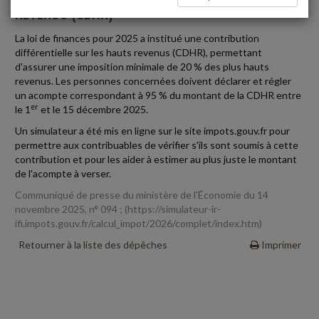
REVENUS (CDHR)
La loi de finances pour 2025 a institué une contribution
différentielle sur les hauts revenus (CDHR), permettant
d'assurer une imposition minimale de 20 % des plus hauts
revenus. Les personnes concernées doivent déclarer et régler
un acompte correspondant à 95 % du montant de la CDHR entre
er
le 1
et le 15 décembre 2025.
Un simulateur a été mis en ligne sur le site impots.gouv.fr pour
permettre aux contribuables de vérifier s'ils sont soumis à cette
contribution et pour les aider à estimer au plus juste le montant
de l'acompte à verser.
Communiqué de presse du ministère de l'Économie du 14
novembre 2025, n° 094 ; (https://simulateur-ir-
ifi.impots.gouv.fr/calcul_impot/2026/complet/index.htm)
Retourner à la liste des dépêches
Imprimer