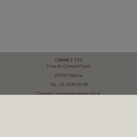
CABINET T2C
2 rue du Colonel Picard
33400 Talence
Tél. : 05 56 84 02 00
Courriel : contact@cabinet-t2c.fr
ACCUEIL
PLAN
MENTIONS LÉGALES
CONTACT