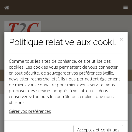
×
Politique relative aux cookies
Comme tous les sites de confiance, ce site utilise des
cookies. Les cookies vous permettent de vous connecter
en tout sécurité, de sauvegarder vos préférences (veille,
Base documentaire
newsletter, recherche, etc.). Ils nous permettent également
de mieux vous connaitre pour mieux vous servir et vous
Dépêches
proposer des services adaptés à vos attentes. Vous
conserverez toujours le contrôle des cookies que nous
utilisons.
j
a
b
Gérer vos préférences
Fiscal TPE
Date: 2025-12-01
CONTRIBUTION DIFFÉRENTIELLE SUR LES HAUTS
Acceptez et continuez