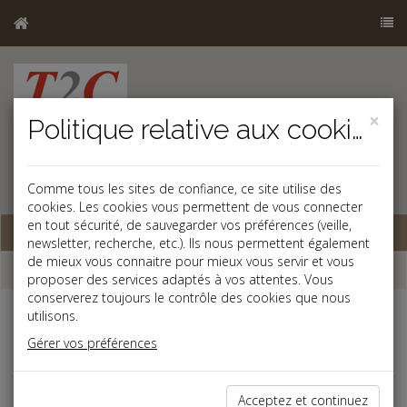
×
Politique relative aux cookies
Comme tous les sites de confiance, ce site utilise des
cookies. Les cookies vous permettent de vous connecter
en tout sécurité, de sauvegarder vos préférences (veille,
Base documentaire
newsletter, recherche, etc.). Ils nous permettent également
de mieux vous connaitre pour mieux vous servir et vous
Dépêches
proposer des services adaptés à vos attentes. Vous
conserverez toujours le contrôle des cookies que nous
utilisons.
j
a
b
Gérer vos préférences
Social
Date: 2026-06-01
er
HAUSSE DU SMIC AU 1
JUIN 2026
Acceptez et continuez