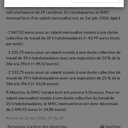
Le SMIC horaire brut est passé de 12,02 euros à 12,31 euros,
soit une hausse de 29 centimes. En conséquence, le SMIC
mensuel brut d'un salarié mensualisé est, au 1er juin 2026, égal à
:
- 1 867,02 euros pour un salarié mensualisé soumis à une durée
collective du travail de 35 h hebdomadaires (+ 43,99 euros bruts
par mois) ;
- 2 101,73 euros pour un salarié soumis à une durée collective de
travail de 39 h hebdomadaires avec une majoration de 10 % de la
36e à la 39e h (+ 49,52 euros) ;
- 2 133,73 euros pour un salarié soumis à une durée collective de
travail de 39 h hebdomadaires avec une majoration de 25 % de la
36e à la 39e h (+ 50,26 euros).
À Mayotte, le SMIC horaire brut est passé à 9,56 euros. Pour un
salarié mensualisé soumis à une durée collective du travail de
35 h hebdomadaires, le SMIC mensuel brut est donc désormais
de 1 449,93 euros (+ 34,88 euros).
Arrêté du 22 mai 2026, JO du 24
Retourner à la liste des dépêches
Imprimer