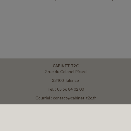
CABINET T2C
2 rue du Colonel Picard
33400 Talence
Tél. : 05 56 84 02 00
Courriel : contact@cabinet-t2c.fr
ACCUEIL
PLAN